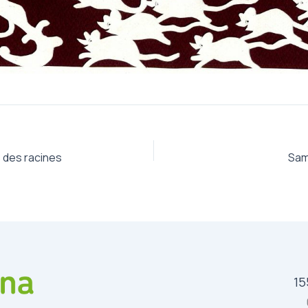
s des racines
Sam
15