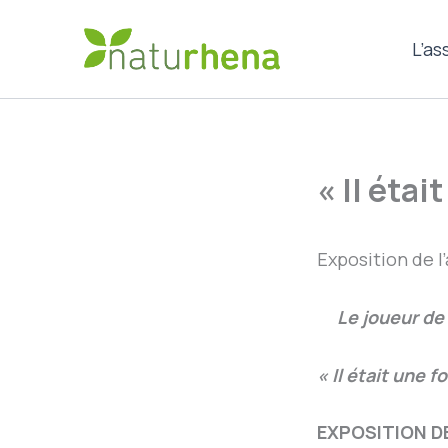
Aller
au
L’as
contenu
« Il étai
Exposition de l
Le joueur de 
« Il était une fo
EXPOSITION D