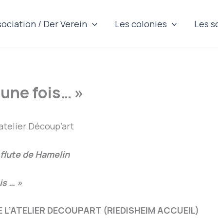
sociation / Der Verein
Les colonies
Les s
t une fois… »
’atelier Découp’art
flute de Hamelin
is … »
E L’ATELIER DECOUPART
(RIEDISHEIM ACCUEIL)