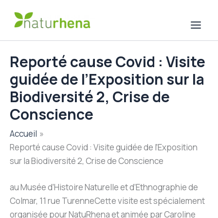
Aller
au
contenu
Reporté cause Covid : Visite
guidée de l’Exposition sur la
Biodiversité 2, Crise de
Conscience
Accueil
Reporté cause Covid : Visite guidée de l’Exposition
sur la Biodiversité 2, Crise de Conscience
au Musée d’Histoire Naturelle et d’Ethnographie de
Colmar, 11 rue TurenneCette visite est spécialement
organisée pour NatuRhena et animée par Caroline