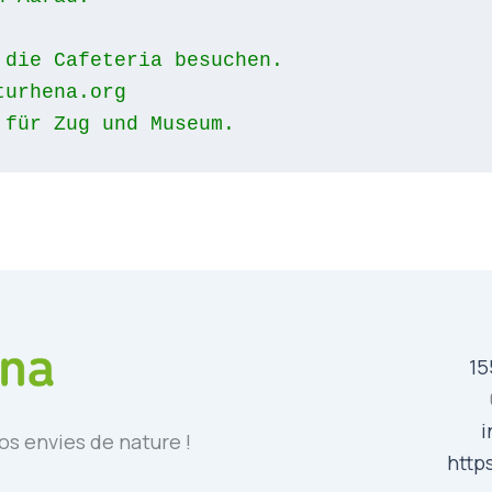
 die Cafeteria besuchen.
turhena.org
 für Zug und Museum.
15
i
os envies de nature !
http