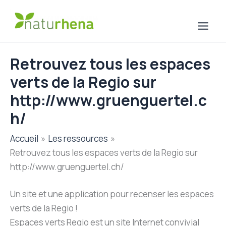
Aller
au
contenu
Retrouvez tous les espaces
verts de la Regio sur
http://www.gruenguertel.c
h/
Accueil
Les ressources
Retrouvez tous les espaces verts de la Regio sur
http://www.gruenguertel.ch/
Un site et une application pour recenser les espaces
verts de la Regio !
Espaces verts Regio est un site Internet convivial