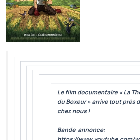
Le film documentaire «
La Th
du Boxeur
»
arrive tout près 
chez nous !
Bande-annonce:
https://www.youtube.com/w