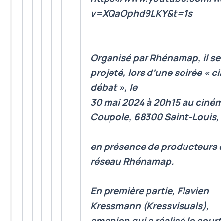
v=XQaOphd9LKY&t=1s
Organisé par Rhénamap, i
l se
projeté
, lors d’une soirée « c
débat », le
30 mai 2024 à 20h15
au ciné
Coupole, 68300 Saint-Louis,
en présence de
producteurs 
réseau Rhénamap.
En première partie,
Flavien
Kressmann (Kressvisuals)
,
amapien qui a réalisé le court