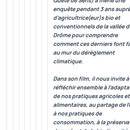
Quête de Sens) a mené une
enquête pendant 3 ans aupr
d’agricultrice(eur)s bio et
conventionnels de la vallée d
Drôme pour comprendre
comment ces derniers font f
au mur du
dérèglement
climatique
.
Dans son film, il nous invite à
réfléchir ensemble à
l’adapta
de nos pratiques agricoles et
alimentaires, au partage de l’
à nos pratiques de
consommation, à la préserva