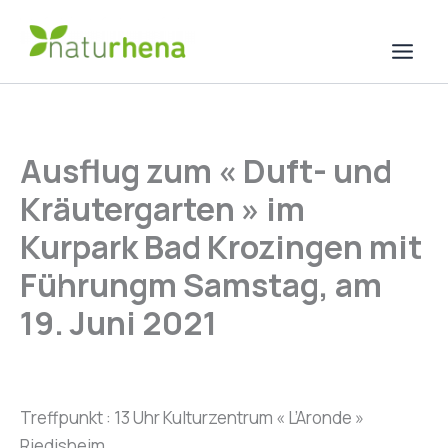
Aller
au
contenu
Ausflug zum « Duft- und
Kräutergarten » im
Kurpark Bad Krozingen mit
Führungm Samstag, am
19. Juni 2021
Treffpunkt : 13 Uhr Kulturzentrum « L’Aronde »
Riedisheim