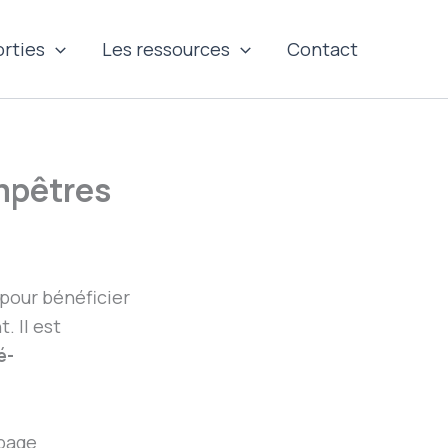
orties
Les ressources
Contact
ampêtres
 pour bénéficier
. Il est
é-
 page