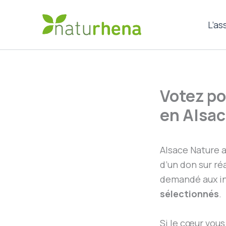
Aller
au
L’as
contenu
Votez po
en Alsac
Alsace Nature a
d’un don sur ré
demandé aux i
sélectionnés
.
Si le cœur vous