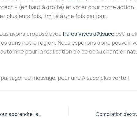
rotect » (en haut à droite) et voter pour notre action
r plusieurs fois, limité à une fois par jour.
nous avons proposé avec
Haies Vives d’Alsace
est la p
es dans notre région. Nous espérons donc pouvoir v
’automne pour la réalisation de ce beau chantier natur
 partager ce message, pour une Alsace plus verte !
Alsa’Comptines pour apprendre l’alsacien en famille le 10 mai 2017 à Hésingue