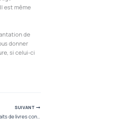
. Il est même
lantation de
ous donner
e, si celui-ci
SUIVANT
Compilation d’extraits de livres consacrés à l’éducation des enfants à la nature