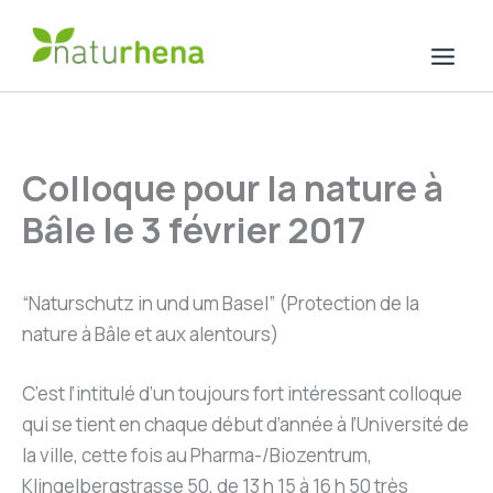
Aller
au
contenu
Colloque pour la nature à
Bâle le 3 février 2017
“Naturschutz in und um Basel” (Protection de la
nature à Bâle et aux alentours)
C’est l’intitulé d’un toujours fort intéressant colloque
qui se tient en chaque début d’année à l’Université de
la ville, cette fois au Pharma-/Biozentrum,
Klingelbergstrasse 50, de 13 h 15 à 16 h 50 très