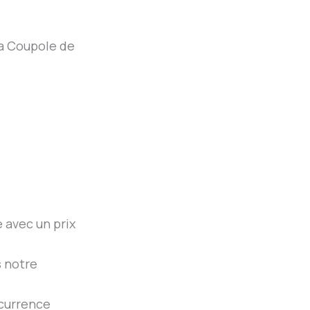
a Coupole de
 avec un prix
s notre
ccurrence