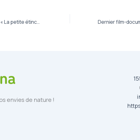
Projection du film « La petite étincelle » à Saint-Louis le 5 novembre à 19h
15
i
os envies de nature !
http
ok