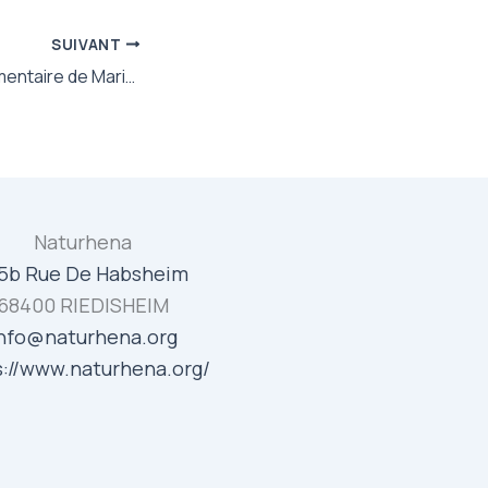
SUIVANT
Dernier film-documentaire de Marie-Monique Robin « Qu’est-ce qu’on attend ? »
Naturhena
5b Rue De Habsheim
68400 RIEDISHEIM
nfo@naturhena.org
s://www.naturhena.org/