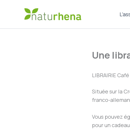
Aller
au
L’as
contenu
Une libr
LIBRAIRIE Café
Située sur la Cr
franco-alleman
Vous pouvez ég
pour un cadea